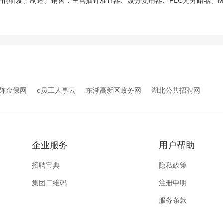
的研发、制造、销售；主营插针准直器、波分复用器、PLC光分路器、M
阵金保网
e员工人事云
东湖高新区政务网
湖北公共招聘网
企业服务
用户帮助
招聘宝典
隐私政策
集团二维码
注册申明
服务条款