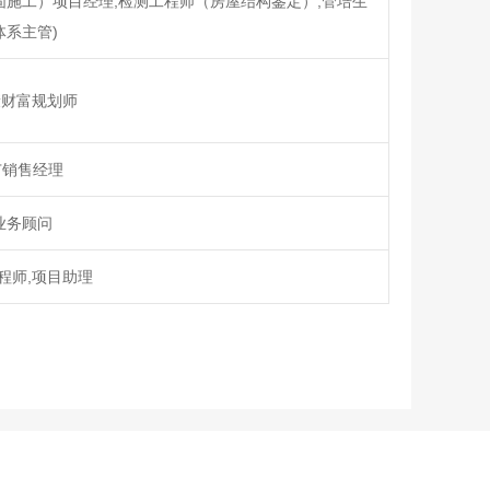
固施工）项目经理,检测工程师（房屋结构鉴定）,管培生
体系主管)
康财富规划师
广销售经理
业务顾问
程师,项目助理