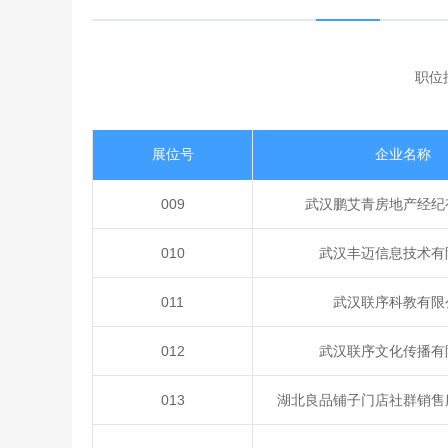
职位
展位号
企业名称
009
武汉鹏艾青房地产经纪
010
武汉丰迈信息技术有
011
武汉联序科教有限
012
武汉联序文化传播有
013
湖北良品铺子门店社群销售