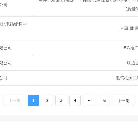
主任工程师,司法鉴定工程师,既有建筑结构补强（加
公司
(质量
湖北电话销售中
人事,健
限公司
5G推
限公司
联通
公司
电气检测工
上一页
1
2
3
4
6
下一页