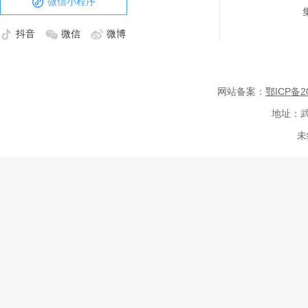
微信小程序
抖音
微信
微博
网站备案：
鄂ICP备20
地址：武
未