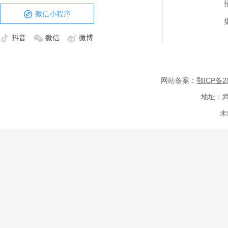
微信小程序
抖音
微信
微博
网站备案：
鄂ICP备20
地址：武
未