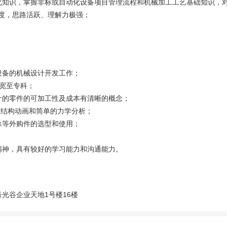
化知识，掌握非标或自动化设备项目管理流程和机械加工工艺基础知识，
度，思路活跃、理解力极强；
设备的机械设计开发工作；
放宽至专科；
计的零件的可加工性及成本有清晰的概念；
orks做结构动画和简单的力学分析；
承等外购件的选型和使用；
精神，具有较好的学习能力和沟通能力。
光谷企业天地1号楼16楼