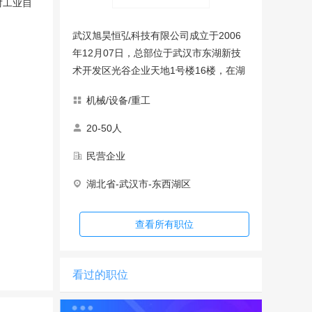
对工业自
武汉旭昊恒弘科技有限公司成立于2006
年12月07日，总部位于武汉市东湖新技
术开发区光谷企业天地1号楼16楼，在湖
北襄阳高新区追日路汉北工业园设有襄阳
机械/设备/重工
分公司。 公司注册资金800万元人民币，
主要从事航空领域的模拟设备、训练设
20-50人
备、检测设备，兵器行业的自动化生产设
民营企业
备的设计、研发、生产和服务。 在国内
而言，已经处于领先位置，可以完成各类
湖北省-武汉市-东西湖区
非标设备的研制。
查看所有职位
看过的职位