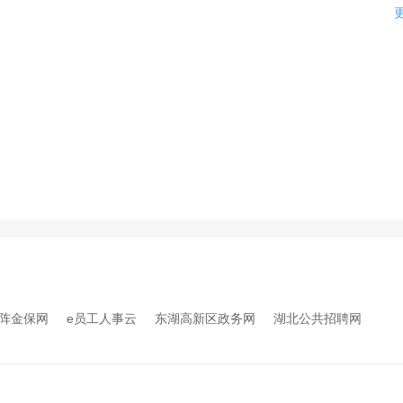
阵金保网
e员工人事云
东湖高新区政务网
湖北公共招聘网