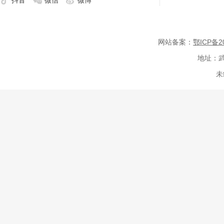
抖音
微信
微博
网站备案：
鄂ICP备20
地址：武
未