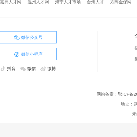
嘉兴人才网
温州人才网
海宁人才市场
台州人才
方阵金保网
微信公众号
微信小程序
抖音
微信
微博
网站备案：
鄂ICP备20
地址：武
未