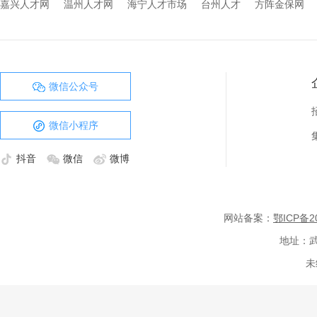
嘉兴人才网
温州人才网
海宁人才市场
台州人才
方阵金保网
微信公众号
微信小程序
抖音
微信
微博
网站备案：
鄂ICP备20
地址：武
未