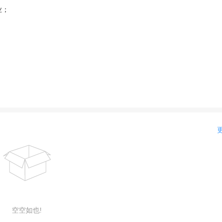
业；
空空如也!