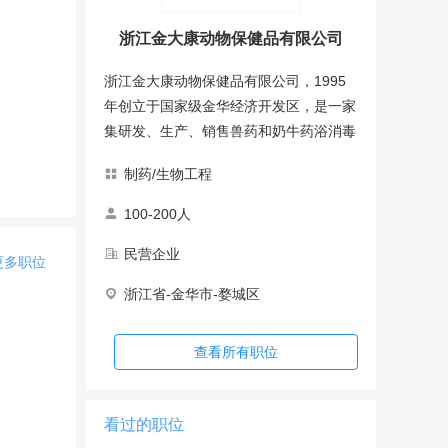
浙江金大康动物保健品有限公司
浙江金大康动物保健品有限公司，1995
年创立于国家级金华经济开发区，是一家
集研发、生产、销售兽药和奶牛药浴消毒
剂产品为一体的科技型企业。 公司以“诚
制药/生物工程
信、勤奋、务实、创新”为企业精神，以
市场为导向，在生产管理、市场营销、科
100-200人
技创新各领域获得了全面发展，2003年
民营企业
率先通过了国家兽药GMP认证，与中国
更多职位
农业大学、浙江大学、吉林大学、南京农
浙江省-金华市-婺城区
业大学、浙江省农科院等科研院校建立良
好的科技合作，成立了“浙江省科技企业
查看所有职位
研发中心”、“浙江省博士后科研工作站”。
公司拥有多个国家发明专利，多个产品列
入国家标准，多个项目获得省市科技奖
看过的职位
项，其中“鸭三大传染病病原特性及防治