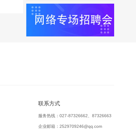
新技术研究与应用”项目荣获浙江省科学
技术一等奖，2014年、2016年连续两届
获得猪E网评选“中国兽药企业50强”、“中
草药人气品牌第一名”、“抗病毒产品人气
品牌第一名”和 “中兽药口碑五强”，2017
年获得中央电视台《匠心》栏目展播企业
资格，并获得2017-2018年度“质量先锋
展示产品”。公司现为浙江省农业科技企
业、浙江省诚信农资示范企业、中国科学
院金华科技园骨干企业。 公司销售网络
遍布全国，市场认可度高，尤其是中兽药
产品速派、P-特、芪贞增免、茵栀解毒和
奇特奇及奶牛药浴消毒剂莱保洁、益侈
维、伊蒙典、极乐牛牛等为代表的品牌自
联系方式
投放市场以来，深受广大养殖企业的欢迎
服务热线：027-87326662、87326663
和青睐，形成了金大康公司产品“绿色、
健康、安全、高效”的鲜明特色。 展望未
企业邮箱：2529709246@qq.com
来，公司仍将坚持诚信与创新的经营理