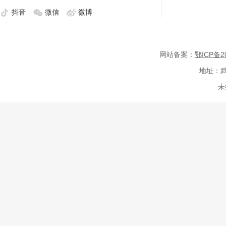
抖音
微信
微博
网站备案：
鄂ICP备20
地址：武
未