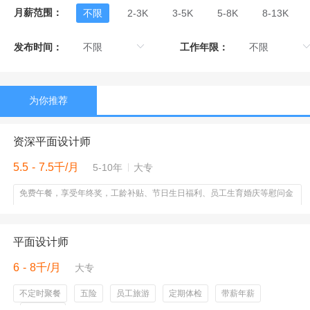
月薪范围：
不限
2-3K
3-5K
5-8K
8-13K
发布时间：
工作年限：
为你推荐
资深平面设计师
5.5 - 7.5千/月
5-10年
大专
免费午餐，享受年终奖，工龄补贴、节日生日福利、员工生育婚庆等慰问金
等。享受年休假，国家法定假日。住宿环境配备有空调、公共WIFI等。
平面设计师
6 - 8千/月
大专
不定时聚餐
五险
员工旅游
定期体检
带薪年薪