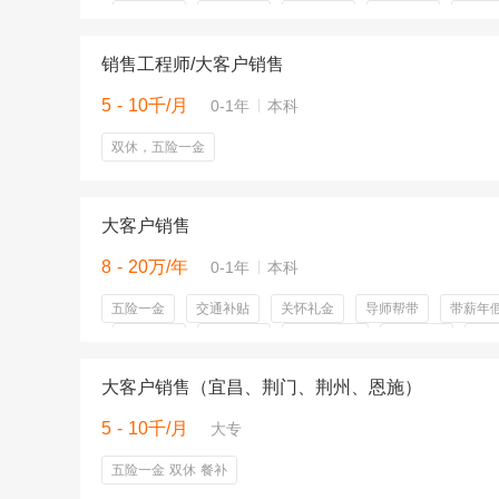
午餐补助
带薪年假
带薪病假
年度体检
法定
销售工程师/大客户销售
5 - 10千/月
0-1年
本科
双休，五险一金
大客户销售
8 - 20万/年
0-1年
本科
五险一金
交通补贴
关怀礼金
导师帮带
带薪年
年终奖金
特色党建
节假日福利
话费补贴
餐
大客户销售（宜昌、荆门、荆州、恩施）
5 - 10千/月
大专
五险一金 双休 餐补