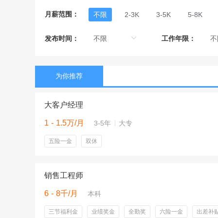
月薪范围：
不限
2-3K
3-5K
5-8K
发布时间：
工作年限：
为你推荐
大客户经理
1 - 1.5万/月
3-5年
大专
五险一金
双休
销售工程师
6 - 8千/月
本科
三节福利金
业绩奖金
全勤奖
六险一金
出差补