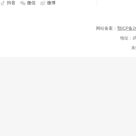
抖音
微信
微博
网站备案：
鄂ICP备20
地址：武
未