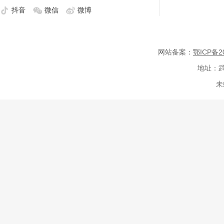
抖音
微信
微博
网站备案：
鄂ICP备20
地址：武
未