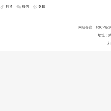
抖音
微信
微博
网站备案：
鄂ICP备20
地址：武
未